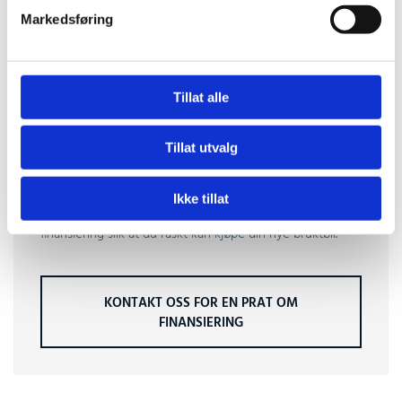
Markedsføring
Tillat alle
Tillat utvalg
TRENGER DU Å FINANSIERE BILKJØPET?
Ikke tillat
Bil Invest Oslo kan tilby svært gode lånebetingelser og
finansiering slik at du raskt kan kjøpe din nye bruktbil.
KONTAKT OSS FOR EN PRAT OM
FINANSIERING