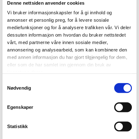
Denne nettsiden anvender cookies
Vi bruker informasjonskapsler for å gi innhold og
annonser et personlig preg, for å levere sosiale
mediefunksjoner og for å analysere trafikken vår. Vi deler
ØNSKER DU Å SELGE DIN GAMLE BIL?
dessuten informasjon om hvordan du bruker nettstedet
vårt, med partnerne våre innen sosiale medier,
Bil Invest Oslo kjøper gjerne bilen din eller tar den i
annonsering og analysearbeid, som kan kombinere den
innbytte ved kjøp av ny bruktbil hos oss. Vi kan også
med annen informasjon du har gjort tilgjengelig for dem,
hjelpe med kommisjonssalg.
eller som de har samlet inn gjennom din bruk av
tjenestene deres.
Samtykkevalg
LES MER OM INNBYTTE OG TAKSERING
Nødvendig
Egenskaper
Statistikk