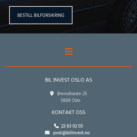
BESTILL BILFORSIKRING
BIL INVEST OSLO AS
Breivollveien 25

0668 Oslo
KONTAKT OSS
22 63 02 03

post@bilinvest.no
